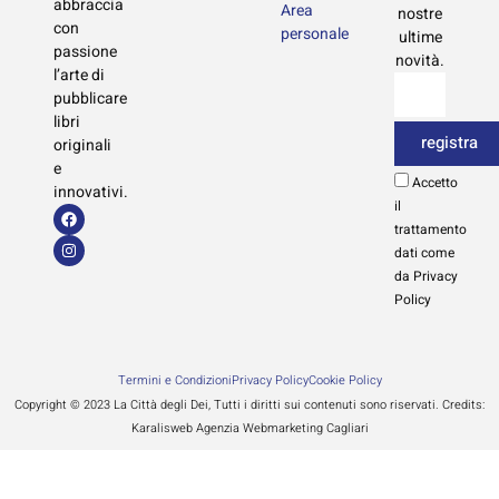
abbraccia
Area
nostre
con
personale
ultime
passione
novità.
l’arte di
pubblicare
libri
registra
originali
e
Accetto
innovativi.
il
trattamento
dati come
da Privacy
Policy
Termini e Condizioni
Privacy Policy
Cookie Policy
Copyright © 2023 La Città degli Dei, Tutti i diritti sui contenuti sono riservati. Credits:
Karalisweb Agenzia Webmarketing Cagliari