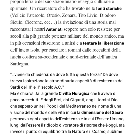
propria terra e del suo straordinario retaggio culturale e
spirituale. Un ricercatore che ha trovato nelle
fonti storiche
(Velleio Patercolo, Orosio, Zonara, Tito Livio, Diodoro
Siculo, Cicerone, ecc…) la rivelazione di una storia mai
raccontata: i nostri
seppero non solo resistere per
Antenati
secoli alla più grande potenza militare del mondo antico, ma
in più occasioni riuscirono a unirsi e a
tentare la liberazione
dell’intera isola, per cacciare i romani dalle roccaforti della
fascia costiera su-occidentale e nord-orientale dell’antica
Sardegna.
“…viene da chiedersi: da dove tutta questa forza? Da dove
traeva ispirazione la straordinaria capacità di resistenza dei
Sardi del III° e II° secolo A.C.?
Ma è chiaro! Dalla grande
Civiltà Nuragica
che li aveva di
poco preceduti. E dagli Eroi, dai Giganti, dagli Uomini-Dio
che seppero unire i Popoli del Mediterraneo nel nome di una
visione del mondo e della vita in cui la
dimensione del Sacro
permeava ogni aspetto dell’esistenza e in cui l’Essere Umano,
lungi dall’essere il ridicolo divoratore di risorse che è oggi, era
invece il punto di equilibrio tra la Natura e il Cosmo, sublime