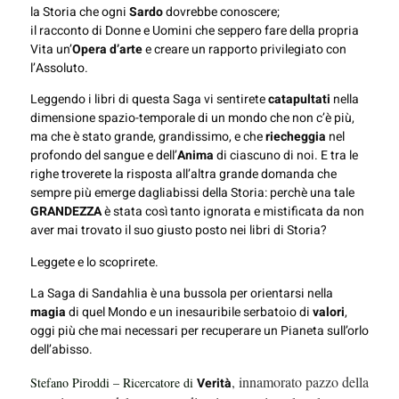
la Storia che ogni
Sardo
dovrebbe conoscere;
il racconto di Donne e Uomini che seppero fare della propria
Vita un’
Opera d’arte
e creare un rapporto privilegiato con
l’Assoluto.
Leggendo i libri di questa Saga vi sentirete
catapultati
nella
dimensione spazio-temporale di un mondo che non c’è più,
ma che è stato grande, grandissimo, e che
riecheggia
nel
profondo del sangue e dell’
Anima
di ciascuno di noi. E tra le
righe troverete la risposta all’altra grande domanda che
sempre più emerge dagliabissi della Storia: perchè una tale
GRANDEZZA
è stata così tanto ignorata e mistificata da non
aver mai trovato il suo giusto posto nei libri di Storia?
Leggete e lo scoprirete.
La Saga di Sandahlia è una bussola per orientarsi nella
magia
di quel Mondo e un inesauribile serbatoio di
valori
,
oggi più che mai necessari per recuperare un Pianeta sull’orlo
dell’abisso.
, innamorato pazzo della
Stefano Piroddi – Ricercatore di
Verità