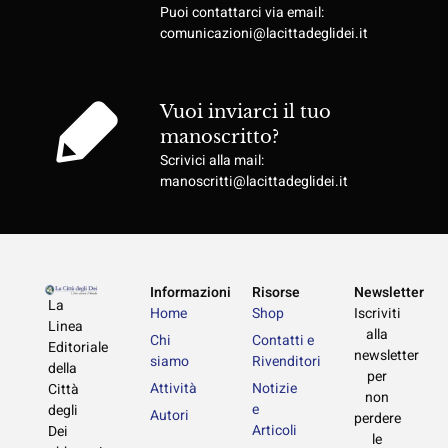
Puoi contattarci via email:
comunicazioni@lacittadeglidei.it
Vuoi inviarci il tuo
manoscritto?
Scrivici alla mail:
manoscritti@lacittadeglidei.it
Informazioni
Risorse
Newsletter
La
Home
Shop
Iscriviti
Linea
alla
Chi
Contatti e
Editoriale
newsletter
siamo
Rivenditori
della
per
Attività
Notizie
Città
non
e
degli
Autori
perdere
Articoli
Dei
le